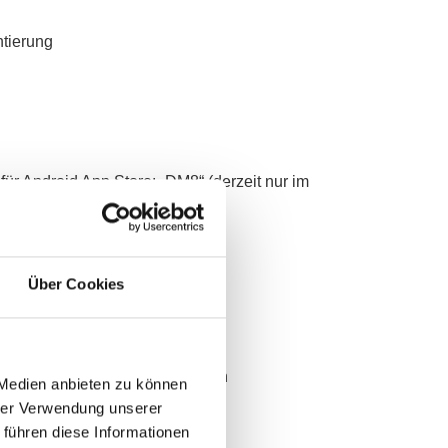
ntierung
ür Android App Store: „DM8“ (derzeit nur im
ntierung
Über Cookies
ng von Medikamenten-Einnahmen
 Medien anbieten zu können
hrer Verwendung unserer
 führen diese Informationen