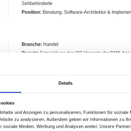
Sehbehinderte
Position:
Beratung, Software-Architektur & Impleme
Branche:
Handel
Projekt:
Entwicklung der iOS-Variante der DM8-App f
Google Play-Store erhältlich)
Position:
Beratung, Software-Architektur & Impleme
Details
Branche:
Medizin
Cookies
Projekt:
Weiterentwicklung einer App zur Verwaltu
nhalte und Anzeigen zu personalisieren, Funktionen für soziale
App Store:
„Mediteo“
Website zu analysieren. Außerdem geben wir Informationen zu I
r soziale Medien, Werbung und Analysen weiter. Unsere Partner
Position:
Beratung, Implementierung