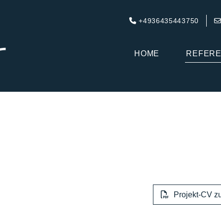
+4936435443750

HOME
REFER
Projekt-CV 