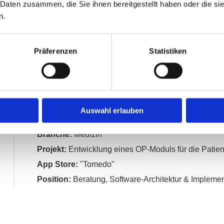
 Daten zusammen, die Sie ihnen bereitgestellt haben oder die s
n.
Branche:
Medien
Präferenzen
Statistiken
Projekt:
Entwicklung einer Zeiterfassungs-App in An
Position:
Beratung, Software-Architektur & Impleme
Auswahl erlauben
Branche:
Medizin
Projekt:
Entwicklung eines OP-Moduls für die Patie
App Store:
"Tomedo"
Position:
Beratung, Software-Architektur & Impleme